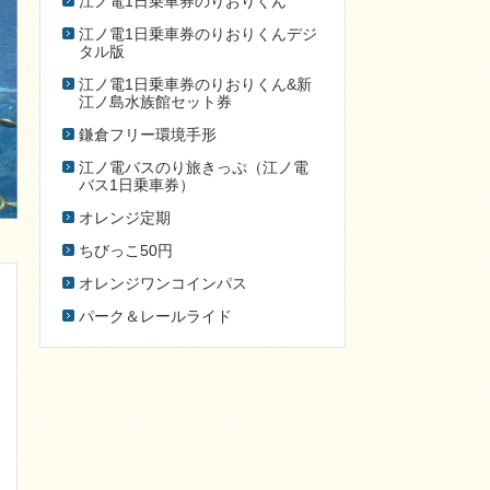
江ノ電1日乗車券のりおりくん
江ノ電1日乗車券のりおりくんデジ
タル版
江ノ電1日乗車券のりおりくん&新
江ノ島水族館セット券
鎌倉フリー環境手形
江ノ電バスのり旅きっぷ（江ノ電
バス1日乗車券）
オレンジ定期
ちびっこ50円
オレンジワンコインパス
パーク＆レールライド