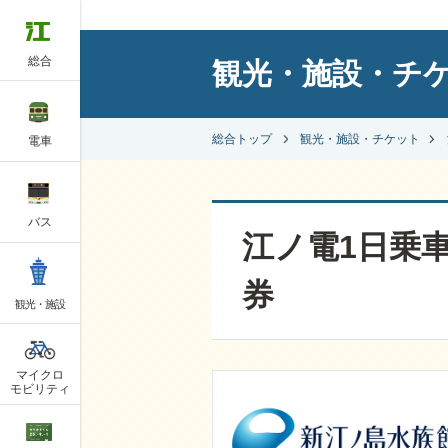
総合
観光・施設・チ
総合トップ
観光・施設・チケット
電車
バス
江ノ電1日乗
券
観光・施設
マイクロ
モビリティ