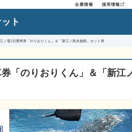
企業情報
採用情報
ケット
江ノ電1日乗車券「のりおりくん」＆「新江ノ島水族館」セット券
車券「のりおりくん」＆「新江