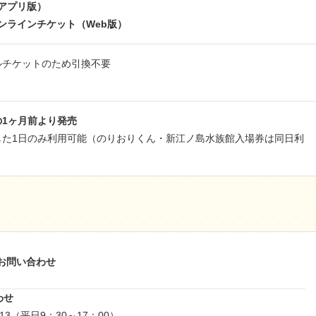
（アプリ版）
オンラインチケット（Web版）
ルチケットのため引換不要
の1ヶ月前より発売
した1日のみ利用可能（のりおりくん・新江ノ島水族館入場券は同日利
お問い合わせ
わせ
713（平日9：30～17：00）