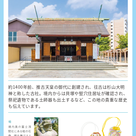
約1400年前、推古天皇の御代に創建され、往古は杉山大明
神と称した古社。境内からは貝塚や竪穴住居址が確認され、
祭祀遺物である土師器も出土するなど、この地の貴重な歴史
も伝えています。