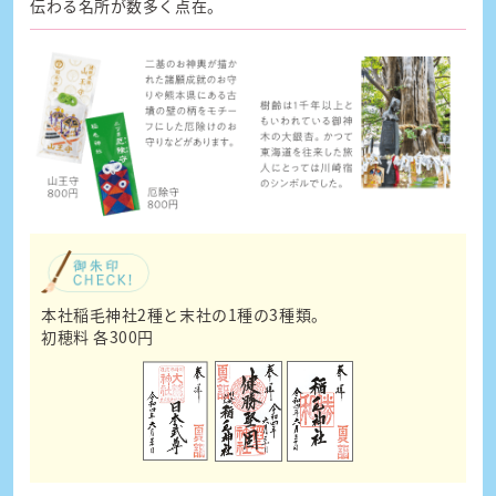
伝わる名所が数多く点在。
本社稲毛神社2種と末社の1種の3種類。
初穂料 各300円