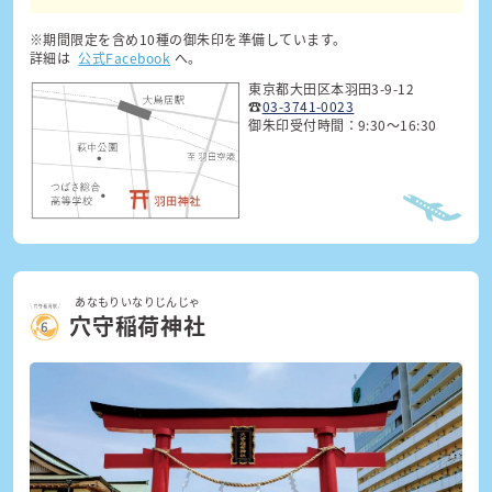
※期間限定を含め10種の御朱印を準備しています。
詳細は
公式Facebook
へ。
東京都大田区本羽田3-9-12
☎
03-3741-0023
御朱印受付時間：9:30～16:30
あなもりいなりじんじゃ
穴守稲荷神社