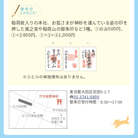
稲荷紋入りの本社、お狐さまが神砂を運んでいる姿の印を
押した奥之宮や稲荷山の御朱印など3種。①のみ500円、
①+②800円、①+②+③1,000円
東京都大田区羽田5-2-7
☎
03-3741-0809
御朱印受付時間：8:30～17:00