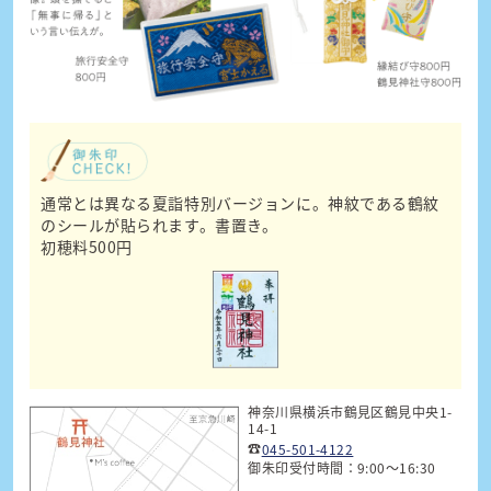
通常とは異なる夏詣特別バージョンに。神紋である鶴紋
のシールが貼られます。書置き。
初穂料500円
神奈川県横浜市鶴見区鶴見中央1-
14-1
☎
045-501-4122
御朱印受付時間：9:00～16:30