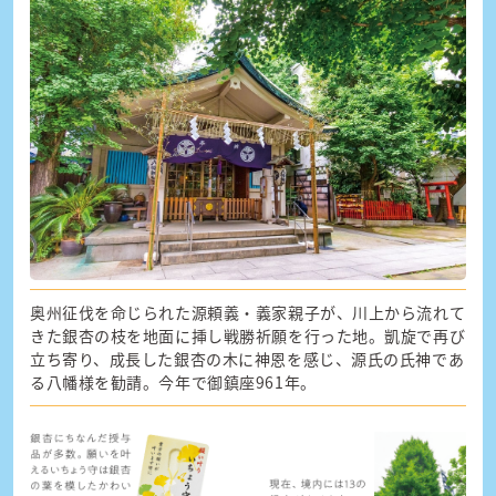
奥州征伐を命じられた源頼義・義家親子が、川上から流れて
きた銀杏の枝を地面に挿し戦勝祈願を行った地。凱旋で再び
立ち寄り、成長した銀杏の木に神恩を感じ、源氏の氏神であ
る八幡様を勧請。今年で御鎮座961年。