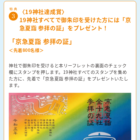
〈19神社達成賞〉
19神社すべてで御朱印を受けた方には
「京
急夏詣 参拝の証」をプレゼント！
「京急夏詣 参拝の証」
＜先着800名様＞
神社で御朱印を受けると本リーフレットの裏面のチェック
欄にスタンプを押します。19神社すべてのスタンプを集め
た方に、先着で「京急夏詣 参拝の証」をプレゼントいたし
ます。