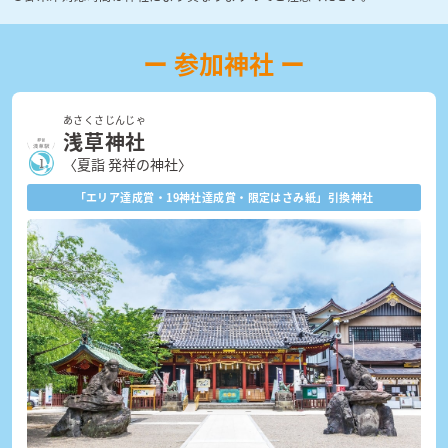
ー 参加神社 ー
あさくさじんじゃ
浅草神社
〈夏詣 発祥の神社〉
「エリア達成賞・19神社達成賞・
限定はさみ紙」引換神社