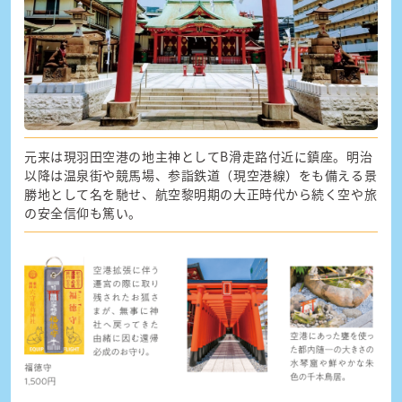
元来は現羽田空港の地主神としてB滑走路付近に鎮座。明治
以降は温泉街や競馬場、参詣鉄道（現空港線）をも備える景
勝地として名を馳せ、航空黎明期の大正時代から続く空や旅
の安全信仰も篤い。