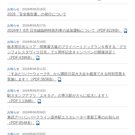
お知らせ
2026年06月18日
2026「安全報告書」の発行について
お知らせ
2026年06月17日
2026年7･8月 日光線臨時特急列車の追加運転について（PDF:822KB）
お知らせ
2026年06月16日
栃木県日光エリア・関東最大級のプライベートドッグランを有する「グラ
ンフォレスタヴィラ日光」で１周年記念キャンペーンの開催決定！
（PDF:439KB）
お知らせ
2026年06月11日
「すみだリバーウォーク®」から隅田川花火大会を鑑賞できる特別営業を
実施します！（PDF:365KB）
お知らせ
2026年06月10日
駅スタンプアプリ「エキタグ」の導入駅がさらに拡大します！
（PDF:1.13MB）
お知らせ
2026年06月08日
東武アーバンパークライン逆井駅エスカレーター更新工事のお知らせ
（PDF:854KB）
お知らせ
2026年06月05日