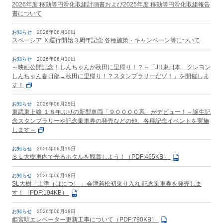
2026年度 移動等円滑化取組計画書および2025年度 移動等円滑化取組報告
書について
お知らせ
2026年06月30日
スペーシア Ｘ運行開始３周年記念 各種施策・キャンペーン等について
お知らせ
2026年06月30日
～映画公開記念！しんちゃんが秋田に里帰り！？～「JR東日本 クレヨン
しんちゃん春日部→秋田に里帰り！？スタンプラリーだゾ！」を開催しま
す！
お知らせ
2026年06月25日
東武東上線 １８年ぶりの新型車両「９００００系」がデビュー！～誕生記
念スタンプラリーや記念乗車券の発売などの他、各種記念イベントを実施
します～
お知らせ
2026年06月19日
ＳＬ大樹車内で光るホタルを観賞しよう！（PDF:465KB）
お知らせ
2026年06月18日
SL大樹「土津（はにつ） 」会津若松初乗り入れ 記念乗車券を発売しま
す！（PDF:194KB）
お知らせ
2026年06月18日
姫宮駅エレベーター更新工事について（PDF:790KB）