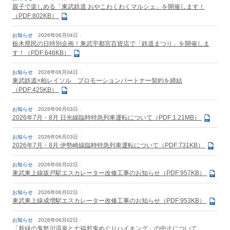
親子で楽しめる「東武鉄道 おやこわくわくマルシェ」を開催します！
（PDF:802KB）
お知らせ
2026年06月04日
栃木県民の日特別企画！東武宇都宮百貨店で「鉄道まつり」を開催しま
す！（PDF:646KB）
お知らせ
2026年06月04日
東武鉄道×柏レイソル プロモーションパートナー契約を締結
（PDF:425KB）
お知らせ
2026年06月03日
2026年7月・8月 日光線臨時特急列車運転について（PDF:1.21MB）
お知らせ
2026年06月03日
2026年7月・8月 伊勢崎線臨時特急列車運転について（PDF:731KB）
お知らせ
2026年06月02日
東武東上線坂戸駅エスカレーター改修工事のお知らせ（PDF:957KB）
お知らせ
2026年06月02日
東武東上線成増駅エスカレーター改修工事のお知らせ（PDF:953KB）
お知らせ
2026年06月02日
「新緑の鬼怒川温泉と七福邪鬼めぐりハイキング」の中止について