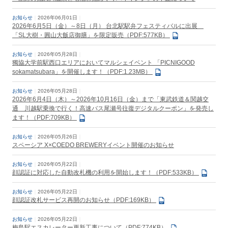
お知らせ
2026年06月01日
2026年6月5日（金）～8日（月） 台北駅駅弁フェスティバルに出展
「SL大樹・圓山大飯店御膳」を限定販売（PDF:577KB）
お知らせ
2026年05月28日
獨協大学前駅西口エリアにおいてマルシェイベント 「PICNIGOOD
sokamatsubara」を開催します！（PDF:1.23MB）
お知らせ
2026年05月28日
2026年6月4日（木）～2026年10月16日（金）まで「東武鉄道＆関越交
通 川越駅乗換で行く！高速バス尾瀬号往復デジタルクーポン」を発売し
ます！（PDF:709KB）
お知らせ
2026年05月26日
スペーシア X×COEDO BREWERYイベント開催のお知らせ
お知らせ
2026年05月22日
顔認証に対応した自動改札機の利用を開始します！（PDF:533KB）
お知らせ
2026年05月22日
顔認証改札サービス再開のお知らせ（PDF:169KB）
お知らせ
2026年05月22日
梅島駅エスカレーター更新工事について（PDF:774KB）