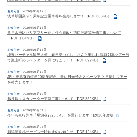
お知らせ
2026年05月19日
浅草駅開業９５周年記念乗車券を発売します！（PDF:685KB）
お知らせ
2026年05月18日
亀戸水神駅バリアフリー化に伴う新改札西口開設等改修工事について
（PDF:1.04MB）
お知らせ
2026年05月13日
埼玉バーチャル観光大使「春日部つくし」さんと楽しむ 臨時列車ツアー号
で嵐山町のラベンダーを見に行こう！！（PDF:692KB）
お知らせ
2026年05月12日
JR・東武直通特急20周年記念 青い日光号＆スペーシア Ｘ日帰りツアー
を発売します！
お知らせ
2026年05月12日
越谷駅エスカレーター更新工事について（PDF:852KB）
お知らせ
2026年05月01日
今年も夜行列車「尾瀬夜行23：45」を運行します！[2026年度版]
お知らせ
2026年04月27日
顔認証改札サービス一時休止のお知らせ（PDF:124KB）