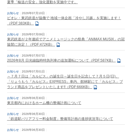
夏季「輸送の安全」強化運動を実施中です。
お知らせ
2026年07月10日
ビオレ・東武鉄道が協働で 地域一体企画「冷やし川越」を実施します！
（PDF:383KB）
お知らせ
2026年07月09日
東武鉄道が２年連続でアニメミュージックの祭典「ANIMAX MUSIX」の冠
協賛に決定！（PDF:472KB）
お知らせ
2026年07月07日
2026年8月 日光線臨時特急列車の追加運転について（PDF:587KB）
お知らせ
2026年07月01日
～７月７日は「カルピス」の誕生日～誕生日を記念して７月５日(日)、
「りょうもう『カルピス』EXPRESS」車内、館林駅にて「カルピス」ブ
ランド商品をプレゼントいたします!!（PDF:666KB）
お知らせ
2026年06月30日
東京都内におけるホーム柵の整備計画について
お知らせ
2026年06月30日
「鉄道駅バリアフリー料金制度」整備等計画の進捗状況等について
お知らせ
2026年06月30日