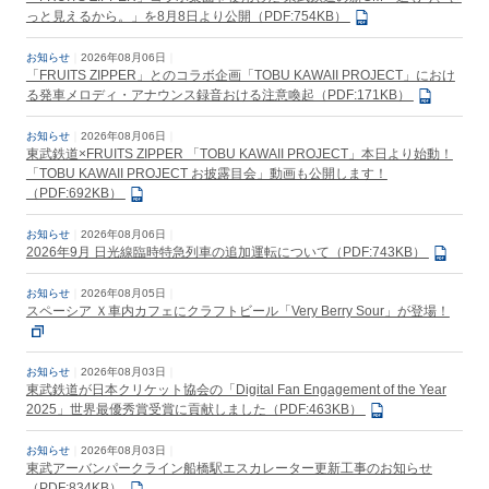
っと見えるから。」を8月8日より公開（PDF:754KB）
お知らせ
2026年08月06日
「FRUITS ZIPPER」とのコラボ企画「TOBU KAWAII PROJECT」におけ
る発車メロディ・アナウンス録音おける注意喚起（PDF:171KB）
お知らせ
2026年08月06日
東武鉄道×FRUITS ZIPPER 「TOBU KAWAII PROJECT」本日より始動！
「TOBU KAWAII PROJECT お披露目会」動画も公開します！
（PDF:692KB）
お知らせ
2026年08月06日
2026年9月 日光線臨時特急列車の追加運転について（PDF:743KB）
お知らせ
2026年08月05日
スペーシア Ｘ車内カフェにクラフトビール「Very Berry Sour」が登場！
お知らせ
2026年08月03日
東武鉄道が日本クリケット協会の「Digital Fan Engagement of the Year
2025」世界最優秀賞受賞に貢献しました（PDF:463KB）
お知らせ
2026年08月03日
東武アーバンパークライン船橋駅エスカレーター更新工事のお知らせ
（PDF:834KB）