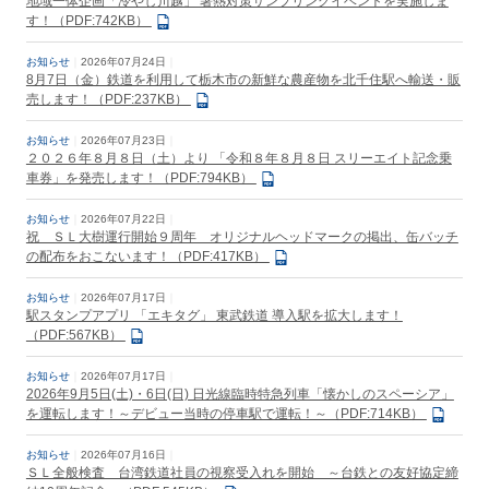
地域一体企画「冷やし川越」 暑熱対策サンプリングイベントを実施しま
す！（PDF:742KB）
お知らせ
2026年07月24日
8月7日（金）鉄道を利用して栃木市の新鮮な農産物を北千住駅へ輸送・販
売します！（PDF:237KB）
お知らせ
2026年07月23日
２０２６年８月８日（土）より 「令和８年８月８日 スリーエイト記念乗
車券」を発売します！（PDF:794KB）
お知らせ
2026年07月22日
祝 ＳＬ大樹運行開始９周年 オリジナルヘッドマークの掲出、缶バッチ
の配布をおこないます！（PDF:417KB）
お知らせ
2026年07月17日
駅スタンプアプリ 「エキタグ」 東武鉄道 導入駅を拡大します！
（PDF:567KB）
お知らせ
2026年07月17日
2026年9月5日(土)・6日(日) 日光線臨時特急列車「懐かしのスペーシア」
を運転します！～デビュー当時の停車駅で運転！～（PDF:714KB）
お知らせ
2026年07月16日
ＳＬ全般検査 台湾鉄道社員の視察受入れを開始 ～台鉄との友好協定締