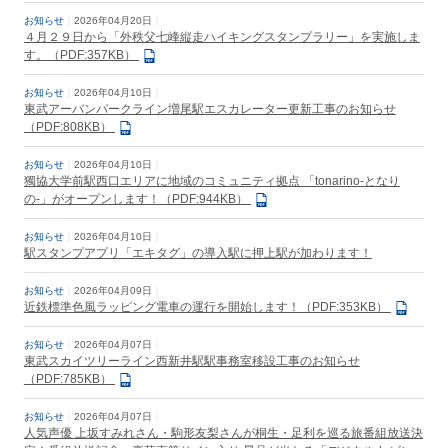
お知らせ
2026年04月20日
４月２９日から「外秩父七峰縦走ハイキングスタンプラリー」を実施しま
す。（PDF:357KB）
お知らせ
2026年04月10日
東武アーバンパークライン増尾駅エスカレーター更新工事のお知らせ
（PDF:808KB）
お知らせ
2026年04月10日
獨協大学前駅西口エリアに地域のコミュニティ拠点 「tonarino-となり
の-」がオープンします！（PDF:944KB）
お知らせ
2026年04月10日
駅スタンプアプリ「エキタグ」の導入駅に押上駅が加わります！
お知らせ
2026年04月09日
近鉄標準色風ラッピング電車の運行を開始します！（PDF:353KB）
お知らせ
2026年04月07日
東武スカイツリーライン西新井駅駅事務室移設工事のお知らせ
（PDF:785KB）
お知らせ
2026年04月07日
人気声優 上坂すみれさん・駒形友梨さんが桐生・足利を巡る旅番組放送決