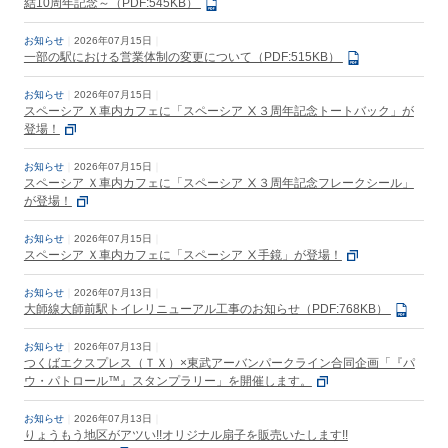
結10周年記念～（PDF:545KB）
お知らせ
2026年07月15日
一部の駅における営業体制の変更について（PDF:515KB）
お知らせ
2026年07月15日
スペーシア Ｘ車内カフェに「スペーシア Ⅹ３周年記念トートバック」が
登場！
お知らせ
2026年07月15日
スペーシア Ｘ車内カフェに「スペーシア Ⅹ３周年記念フレークシール」
が登場！
お知らせ
2026年07月15日
スペーシア Ｘ車内カフェに「スペーシア Ⅹ手鏡」が登場！
お知らせ
2026年07月13日
大師線大師前駅トイレリニューアル工事のお知らせ（PDF:768KB）
お知らせ
2026年07月13日
つくばエクスプレス（ＴＸ）×東武アーバンパークライン合同企画「『パ
ウ・パトロール™』スタンプラリー」を開催します。
お知らせ
2026年07月13日
りょうもう地区がアツい!!オリジナル扇子を販売いたします!!