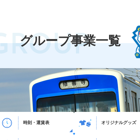
GROUP
グループ事業一覧
時刻・運賃表
オリジナルグッズ