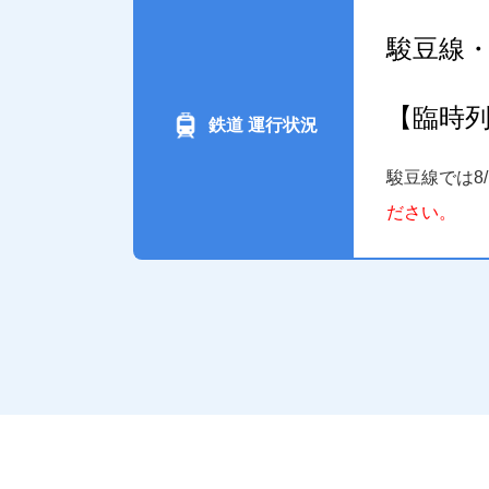
駿豆線
【臨時
鉄道 運行状況
駿豆線では8
ださい。