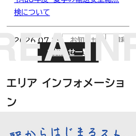
検について
2026.07.29
お知らせ
浦和美
お知らせ一覧
【店舗・屋台村のお知らせ】８月１日
（土）浦和レッズ vs RB大宮アル
エリア インフォメーショ
ディージャ
ン
2026.07.28
臨時列車
浦和
令和8年8月1日（土）浦和レッズ v