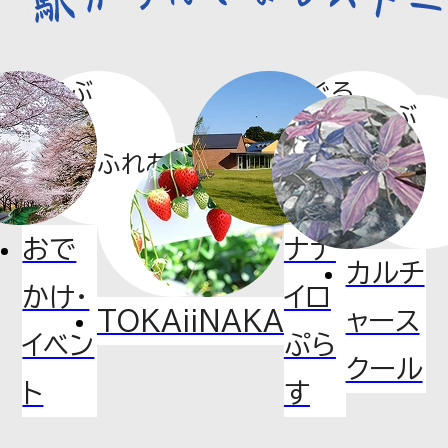
s RB大宮アルディージャ 臨時
ダイヤのご案内
あそぶ
めぐる
まなぶ
2026.07.28
お知らせ
川口元
ふれあう
エレベータ・エスカレータ定期点検
おで
ナナ
のお知らせ（2026年8月）
カルチ
かけ・
イロ
TOKAiiNAKA
ャース
イベン
ぷら
2026.07.21
プレスリリース
クール
ト
す
7月31日(金) 新井宿駅に「デイリ
ーヤマザキ」 無人キャッシュレス店