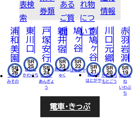
表検
ある
れ物
FOR BUSINESS
法人
券類
情報
乗車券について
運賃
普通券
定期券
ご利用について
回数券
索
ご質
につ
PASMOについて
各種割引
PASMO
浦和美園
東川口
戸塚安行
新井宿
鳩ヶ谷
南鳩ヶ谷
川口元郷
赤羽岩淵
問
いて
車両・駅への広告掲載について
RECRUIT
駅での撮影・取材について
近接工事による協議（近接協議）のご
採用サイト
ひがし
あらいじ
はとがや
みなみ
かわぐち
ゅく
うらわ
とづか
かわぐち
あかば
案内
はとがや
みその
あんぎょ
もとごう
ね
う
いわぶ
「TRAIN BOARD 埼玉高速鉄道
ち
電車・きっぷ
DVS」Q＆A