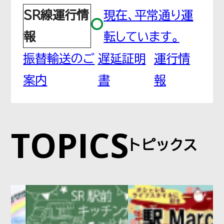
SR線運行情
現在、平常通り運
鳩ヶ谷
報
転しています。
はとがや
振替輸送のご
遅延証明
運行情
案内
書
報
南鳩ヶ谷
みなみはとがや
TOPICS
トピックス
川口元郷
かわぐちもとごう
赤羽岩淵