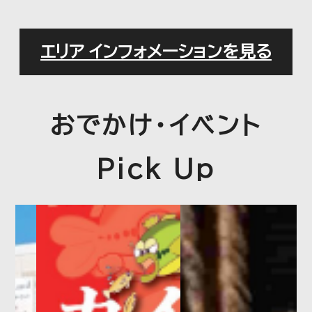
舗が誕生！！
エリア インフォメーションを見る
2026.07.09
プレスリリース
おでかけ・イベント
エスカレーター「歩かず立ち止まろ
う」キャンペーンの実施について
Pick Up
2026.07.06
プレスリリース
「しらこばと往復割引セット乗車
券」発売！ ～電車・バス・プールが