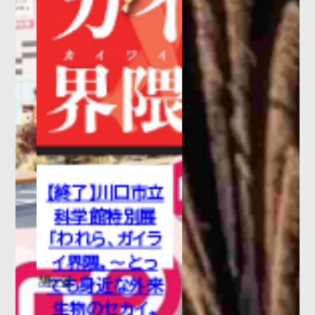
セットでおトクに！～
2026.07.06
プレスリリース
駅から地域の実りを発信するプロ
ジェクト始動 『御成道マルシェ～
新井宿の実りと出会う駅～』を初
【終了】川口市立
開催！
科学館特別展
「われら、ガイラ
イ界隈。～とっ
2026.06.30
お知らせ
鳩ヶ谷
ても身近な外来
生物のセカイ。
埼⽟⾼速鉄道線（地下鉄7号線）延