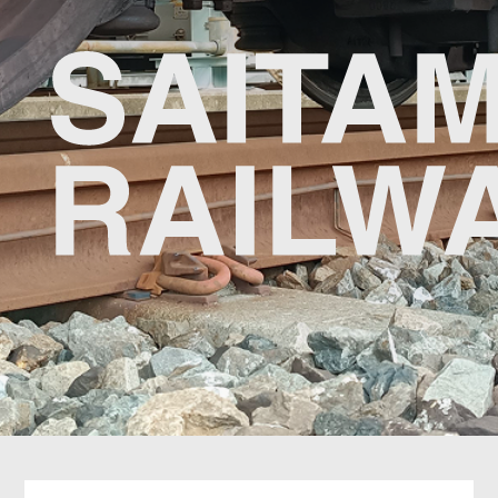
浦和美園
うらわみその
東川口
ひがしかわぐち
戸塚安行
とづかあんぎょう
新井宿
あらいじゅく