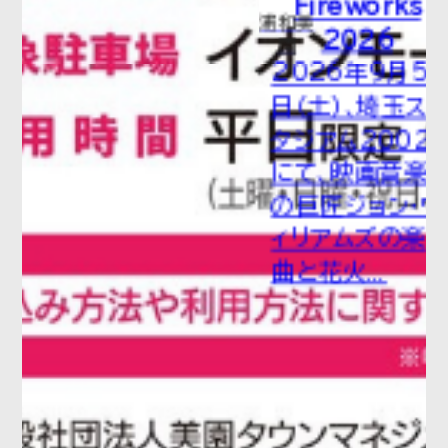
Fireworks
浦和美
2026
園
2026年9月5
日（土）、埼玉ス
タジアム2002
にて、映画音楽
の巨匠ジョン・ウ
ィリアムズの楽
曲と花火...