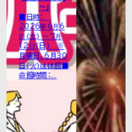
～」
伸に関する事業実施要請の回答
■日時：
について
2026年6⽉6
⽇(土) ～7⽉
12⽇(日) ※
月曜日、6月30
日(火)は休館■
会館時間：...