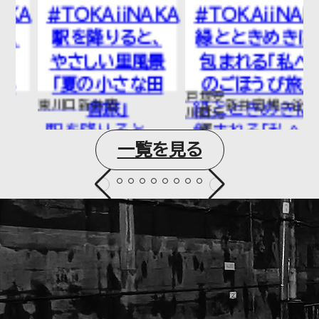
A
#TOKAiiNAKA
#TOKAiiNAKA
駅を降りると、
緑とときめきに
やさしい里風景
包まれる「私へ
「夏の小さな田
のごほうび旅」
戸塚安
東川口
新井宿
新井宿
鳩ヶ谷
舎旅」
緑とときめきに
行
川口元
郷
駅を降りると、
包まれる「私へ
一覧を見る
やさしい里風景
のごほうび旅」
「夏の小さな田
都会のすぐそば
舎旅」たくさん
で見つける、私
遊んで、採って、
だけの小さな癒
食べて、笑っ
し時間。埼玉ス
て！家族の笑顔
タ...
が...