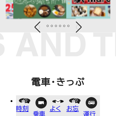
あかばねいわぶち
乗車券・PASMO
よくあるご質問
お忘れ物について
電車運行情報
遅延証明書
NEWS
お知らせ
電車・きっぷ
CORPORATE INFO
時刻
よく
お忘
乗車
運行