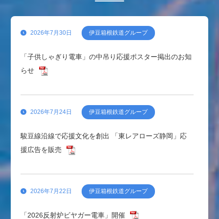
「湯ったりきっぷ」料金改定のお知らせ
2026年7月30日
伊豆箱根鉄道グループ
「子供しゃぎり電車」の中吊り応援ポスター掲出のお知
2026年6月17日
伊豆箱根鉄道
らせ
「いずっぱこレトロ電車」運行開始について
2026年7月24日
伊豆箱根鉄道グループ
駿豆線沿線で応援文化を創出 「東レアローズ静岡」応
援広告を販売
2026年7月22日
伊豆箱根鉄道グループ
「2026反射炉ビヤガー電車」開催