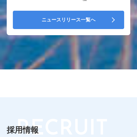
ニュースリリース一覧へ
2026年7月22日
伊豆箱根鉄道グループ
夏季における乗務員の制帽着用の省略について
2026年7月17日
伊豆箱根鉄道グループ
伊豆箱根鉄道×叡山電鉄 コラボスタンプラリー第2弾
2026年7月16日
伊豆箱根鉄道グループ
RECRUIT
採用情報
令和8年8月8日を記念した「8並び記念券セット」発売