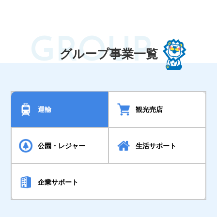
GROUP
グループ事業一覧
運輸
観光売店
公園・レジャー
生活サポート
企業サポート