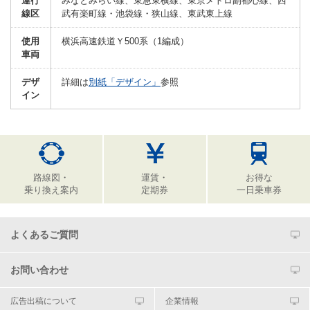
運行
みなとみらい線、東急東横線、東京メトロ副都心線、西
線区
武有楽町線・池袋線・狭山線、東武東上線
使用
横浜高速鉄道Ｙ500系（1編成）
車両
デザ
詳細は
別紙「デザイン」
参照
イン
路線図・
運賃・
お得な
乗り換え案内
定期券
一日乗車券
よくあるご質問
お問い合わせ
広告出稿について
企業情報