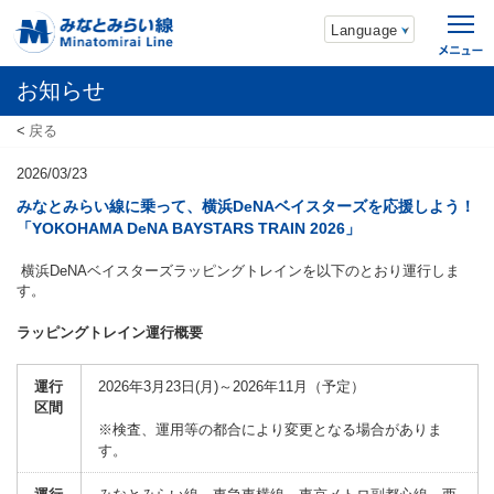
Language
お知らせ
戻る
2026/03/23
みなとみらい線に乗って、横浜DeNAベイスターズを応援しよう！
「YOKOHAMA DeNA BAYSTARS TRAIN 2026」
横浜
DeNA
ベイスターズラッピングトレインを以下のとおり運行しま
す。
ラッピングトレイン運行概要
運行
2026年
3
月
23
日
(月
)
～
2026
年
11
月（予定）
区間
※検査、運用等の都合により変更となる場合がありま
す。