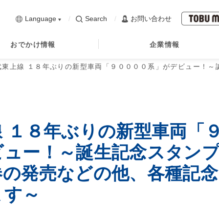
Language
Search
お問い合わせ
おでかけ情報
企業情報
武東上線 １８年ぶりの新型車両「９００００系」がデビュー！～
線 １８年ぶりの新型車両「
ビュー！～誕生記念スタン
券の発売などの他、各種記
ます～