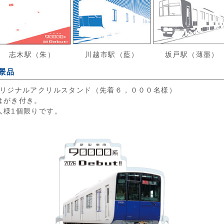
志木駅（朱）
川越市駅（藍）
坂戸駅（薄墨）
景品
オリジナルアクリルスタンド（先着６，０００名様）
はがき付き。
人様1個限りです。