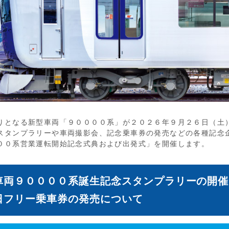
りとなる新型車両「９００００系」が２０２６年９月２６日（土
スタンプラリーや車両撮影会、記念乗車券の発売などの各種記念
００系営業運転開始記念式典および出発式」を開催します。
車両９００００系誕生記念スタンプラリーの開催
日フリー乗車券の発売について