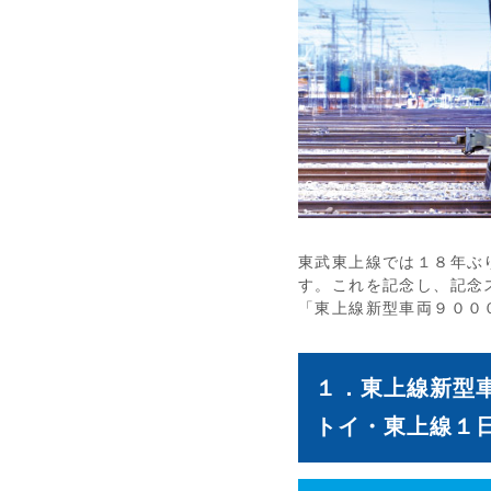
東武東上線では１８年ぶ
す。これを記念し、記念
「東上線新型車両９００
１．東上線新型
トイ・東上線１