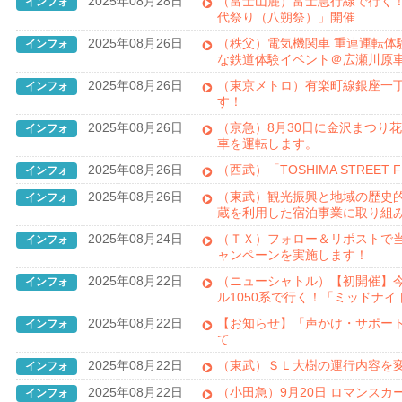
2025年08月28日
（富士山麓）富士急行線で行く
インフォ
代祭り（八朔祭）」開催
2025年08月26日
（秩父）電気機関車 重連運転体
インフォ
な鉄道体験イベント＠広瀬川原
2025年08月26日
（東京メトロ）有楽町線銀座一
インフォ
す！
2025年08月26日
（京急）8月30日に金沢まつり
インフォ
車を運転します。
2025年08月26日
（西武）「TOSHIMA STREET
インフォ
2025年08月26日
（東武）観光振興と地域の歴史的
インフォ
蔵を利用した宿泊事業に取り組
2025年08月24日
（ＴＸ）フォロー＆リポストで当
インフォ
ャンペーンを実施します！
2025年08月22日
（ニューシャトル）【初開催】
インフォ
ル1050系で行く！「ミッドナ
2025年08月22日
【お知らせ】「声かけ・サポート
インフォ
て
2025年08月22日
（東武）ＳＬ大樹の運行内容を
インフォ
2025年08月22日
（小田急）9月20日 ロマンス
インフォ