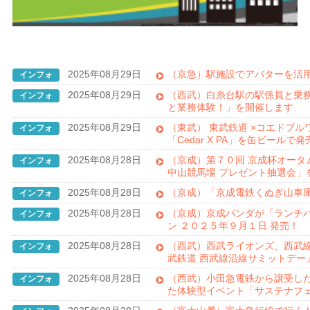
2025年08月29日
（京急）駅施設でアバターを活
インフォ
2025年08月29日
（西武）白糸台駅の駅係員と乗務
インフォ
と業務体験！」を開催します
2025年08月29日
（東武） 東武鉄道 ×コエドブ
インフォ
「Cedar X PA」を缶ビールで
2025年08月28日
（京成）第７０回 京成杯オータ
インフォ
中山競馬場 プレゼント抽選会」
2025年08月28日
（京成）「京成電鉄くぬぎ山車庫
インフォ
2025年08月28日
（京成）京成パンダが「ランチパ
インフォ
ン ２０２５年９月１日 発売！
2025年08月28日
（西武）西武ライオンズ、西武線
インフォ
武鉄道 西武線沿線サミットデー
2025年08月28日
（西武）小田急電鉄から譲受した
インフォ
た体験型イベント「サステナフ