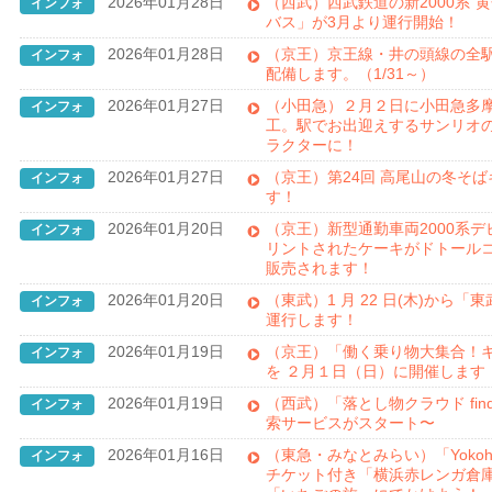
2026年01月28日
（西武）西武鉄道の新2000系“
インフォ
バス」が3月より運行開始！
2026年01月28日
（京王）京王線・井の頭線の全
インフォ
配備します。（1/31～）
2026年01月27日
（小田急）２月２日に小田急多
インフォ
工。駅でお出迎えするサンリオの
ラクターに！
2026年01月27日
（京王）第24回 高尾山の冬そば
インフォ
す！
2026年01月20日
（京王）新型通勤車両2000系
インフォ
リントされたケーキがドトール
販売されます！
2026年01月20日
（東武）1 月 22 日(木)から「
インフォ
運行します！
2026年01月19日
（京王）「働く乗り物大集合！
インフォ
を ２月１日（日）に開催します
2026年01月19日
（西武）「落とし物クラウド fin
インフォ
索サービスがスタート〜
2026年01月16日
（東急・みなとみらい）「Yokohama S
インフォ
チケット付き「横浜赤レンガ倉