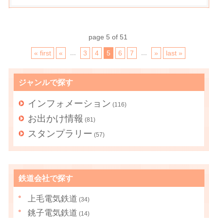
page 5 of 51
...
...
« first
«
3
4
5
6
7
»
last »
ジャンルで探す
インフォメーション
(116)
お出かけ情報
(81)
スタンプラリー
(57)
鉄道会社で探す
上毛電気鉄道
(34)
銚子電気鉄道
(14)