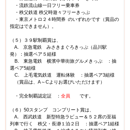
・流鉄流山線一日フリー乗車券
・秩父鉄道 秩父時遊々フリーきっぷ
・東京メトロ２４時間券 のいずれかです（賞品の
指定はできません）。
（５）３９駅制覇賞は、
A. 京急電鉄 みさきまぐろきっぷ（品川駅
発）：抽選ペア５組様
B. 東急電鉄 横濱中華街旅グルメきっぷ ：抽
選ペア5組様
C. 上毛電気鉄道 運転体験 ：抽選ペア3組様
（賞品は、A～Cよりお選びいただけます）
・完全制覇認定証 ：
全員
です。
（６）50スタンプ コンプリート賞は、
A. 西武鉄道 新型特急ラビュー＆５２席の至福
列車で行く 秩父・長瀞１泊２日 ：抽選ペア1組様