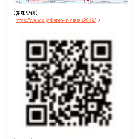
【
参加登録】
https://webcp.jp/kanto-mintetsu2019/