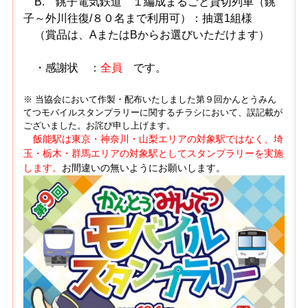
B. 銚子電気鉄道 １編成まるごと貸切列車（銚
子～外川往復/８０名まで利用可）：抽選1組様
（賞品は、AまたはBからお選びいただけます）
・感謝状 ：
全員
です。
※ 当協会において作製・配布いたしました第９回かんとうみん
てつモバイルスタンプラリーに関するチラシにおいて、誤記載が
ございました。お詫び申し上げます。
飯能駅は東京・神奈川・山梨エリアの対象駅ではなく、埼
玉・栃木・群馬エリアの対象駅としてスタンプラリーを実施
します。
お間違いの無いようにお願いします。