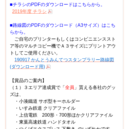
■チラシのPDFのダウンロードはこちらから。
2019年度 チラシ
■路線図のPDFのダウンロード（A3サイズ）はこち
らから。
ご自宅のプリンターもしくはコンビニエンススト
ア等のマルチコピー機でＡ３サイズにプリントアウ
トしてご使用ください。
190917 かんとうみんてつスタンプラリー路線図
(ダウンロード用)
【賞品のご案内】
（１）３エリア達成賞で「
全員
」貰える各社のグッ
ズは、
・小湊鐵道 サボ型キーホルダー
・いすみ鉄道 クリアファイル
・上信電鉄 200形・700形ほかクリアファイル
・東葉高速鉄道 ハンドタオル
・つくばエクスプレス 下敷き
のいずれかです