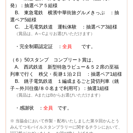
発）：抽選ペア５組様
B. 東急電鉄 横濱中華街旅グルメきっぷ ：抽
選ペア5組様
C. 上毛電気鉄道 運転体験 ：抽選ペア3組様
（賞品は、A～Cよりお選びいただけます）
・完全制覇認定証 ：
全員
です。
（６）50スタンプ コンプリート賞は、
A. 西武鉄道 新型特急ラビュー＆５２席の至福
列車で行く 秩父・長瀞１泊２日 ：抽選ペア1組様
B. 銚子電気鉄道 １編成まるごと貸切列車（銚
子～外川往復/８０名まで利用可）：抽選1組様
（賞品は、AまたはBからお選びいただけます）
・感謝状 ：
全員
です。
※ 当協会において作製・配布いたしました第９回かんとう
みんてつモバイルスタンプラリーに関するチラシにおいて、