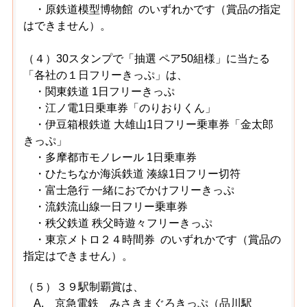
・原鉄道模型博物館
のいずれかです（賞品の指定
はできません）。
（４）30スタンプで「抽選 ペア50組様」に当たる
「各社の１日フリーきっぷ」は、
・関東鉄道 1日フリーきっぷ
・江ノ電1日乗車券「のりおりくん」
・伊豆箱根鉄道 大雄山1日フリー乗車券「金太郎
きっぷ」
・多摩都市モノレール 1日乗車券
・ひたちなか海浜鉄道 湊線1日フリー切符
・富士急行 一緒におでかけフリーきっぷ
・流鉄流山線一日フリー乗車券
・秩父鉄道 秩父時遊々フリーきっぷ
・東京メトロ２４時間券
のいずれかです（賞品の
指定はできません）。
（５）３９駅制覇賞は、
A. 京急電鉄 みさきまぐろきっぷ（品川駅