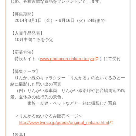
じめ、各種素敵な景品をプレゼントいたします。
【募集期間】
2014年8月1日（金）～9月16日（火）24時まで
【入賞作品発表】
10月中旬ごろを予定
【応募方法】
特設サイト（
www.photocon.rinkaru.tokyo
）にて受付
【募集テーマ】
りんかい線のキャラクター「りんかる」のぬいぐるみと一
緒に撮影した思い出の写真
（例）りんかい線車両、りんかい線沿線やお台場周辺の風
景、夏休みの旅行先の景色、
家族・友達・ペットなどと一緒に撮影した写真
＜りんかるぬいぐるみ販売ページ＞
http://www.twr.co.jp/goods/original_rinkaru.html
【景品】