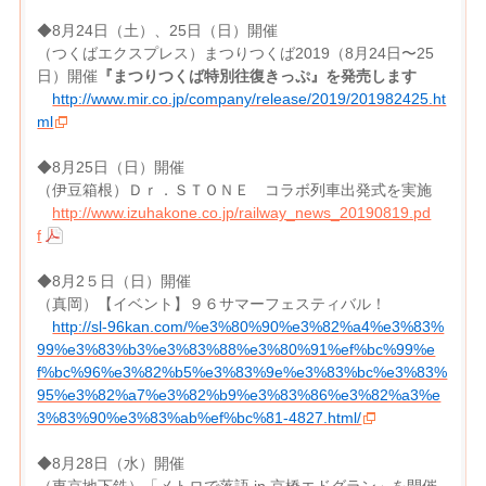
◆8月24日（土）、25日（日）開催
（つくばエクスプレス）まつりつくば2019（8月24日〜25
日）開催
『まつりつくば特別往復きっぷ』を発売します
http://www.mir.co.jp/company/release/2019/201982425.ht
ml
◆8月25日（日）開催
（伊豆箱根）Ｄｒ．ＳＴＯＮＥ コラボ列車出発式を実施
http://www.izuhakone.co.jp/railway_news_20190819.pd
f
◆8月2５日（日）開催
（真岡）【イベント】９６サマーフェスティバル！
http://sl-96kan.com/%e3%80%90%e3%82%a4%e3%83%
99%e3%83%b3%e3%83%88%e3%80%91%ef%bc%99%e
f%bc%96%e3%82%b5%e3%83%9e%e3%83%bc%e3%83%
95%e3%82%a7%e3%82%b9%e3%83%86%e3%82%a3%e
3%83%90%e3%83%ab%ef%bc%81-4827.html/
◆8月28日（水）開催
（東京地下鉄）「メトロで落語 in 京橋エドグラン」を開催