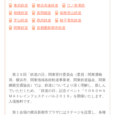
東武鉄道
横浜高速鉄道
江ノ島電鉄
相模鉄道
真岡鐵道
箱根登山鉄道
芝山鉄道
西武鉄道
銚子電気鉄道
関東鉄道
首都圏新都市鉄道
第２６回「鉄道の日」関東実行委員会（委員：関東運輸
局、横浜市、関東地域各鉄軌道事業者、関東鉄道協会、関東
鋼索交通協会）では、鉄道についてより深く理解し、親しん
でいただくため、「鉄道の日」記念イベント『ＹＯＫＯＨＡ
ＭＡトレインフェスティバル２０１９』を開催いたします。
入場無料です。
第１会場の横浜新都市プラザにはステージを設置し、各種