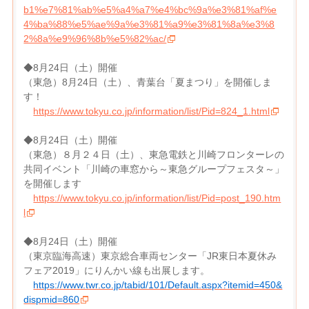
b1%e7%81%ab%e5%a4%a7%e4%bc%9a%e3%81%af%e
4%ba%88%e5%ae%9a%e3%81%a9%e3%81%8a%e3%8
2%8a%e9%96%8b%e5%82%ac/
◆8月24日（土）開催
（東急）8月24日（土）、青葉台「夏まつり」を開催しま
す！
https://www.tokyu.co.jp/information/list/Pid=824_1.html
◆8月24日（土）開催
（東急）８月２４日（土）、東急電鉄と川崎フロンターレの
共同イベント「川崎の車窓から～東急グループフェスタ～」
を開催します
https://www.tokyu.co.jp/information/list/Pid=post_190.htm
l
◆8月24日（土）開催
（東京臨海高速）東京総合車両センター「JR東日本夏休み
フェア2019」にりんかい線も出展します。
https://www.twr.co.jp/tabid/101/Default.aspx?itemid=450&
dispmid=860