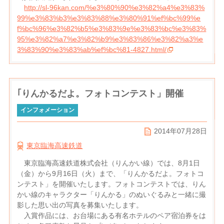
http://sl-96kan.com/%e3%80%90%e3%82%a4%e3%83%
99%e3%83%b3%e3%83%88%e3%80%91%ef%bc%99%e
f%bc%96%e3%82%b5%e3%83%9e%e3%83%bc%e3%83%
95%e3%82%a7%e3%82%b9%e3%83%86%e3%82%a3%e
3%83%90%e3%83%ab%ef%bc%81-4827.html/
｢りんかるだよ。フォトコンテスト」開催
インフォメーション
2014年07月28日
東京臨海高速鉄道
東京臨海高速鉄道株式会社（りんかい線）では、8月1日
（金）から9月16日（火）まで、「りんかるだよ。フォトコ
ンテスト」を開催いたします。フォトコンテストでは、りん
かい線のキャラクター「りんかる」のぬいぐるみと一緒に撮
影した思い出の写真を募集いたします。
入賞作品には、お台場にある有名ホテルのペア宿泊券をは