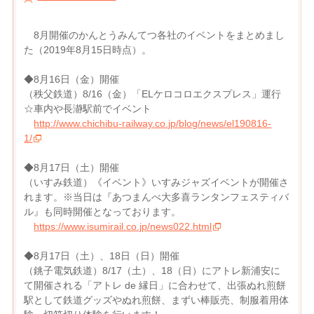
8月開催のかんとうみんてつ各社のイベントをまとめまし
た（2019年8月15日時点）。
◆8月16日（金）開催
（秩父鉄道）8/16（金）「ELケロコロエクスプレス」運行
☆車内や長瀞駅前でイベント
http://www.chichibu-railway.co.jp/blog/news/el190816-
1/
◆8月17日（土）開催
（いすみ鉄道）《イベント》いすみジャズイベントが開催さ
れます。※当日は『あつまんべ大多喜ランタンフェスティバ
ル』も同時開催となっております。
https://www.isumirail.co.jp/news022.html
◆8月17日（土）、18日（日）開催
（銚子電気鉄道）8/17（土）、18（日）にアトレ新浦安に
て開催される「アトレ de 縁日」に合わせて、出張ぬれ煎餅
駅として鉄道グッズやぬれ煎餅、まずい棒販売、制服着用体