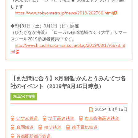
します
https://www.tokyometro.jp/news/2019/202766.html
◆8月31日（土）9月1日（日）開催
（ひたちなか海浜）「ローカル鉄道地域づくり大学」サマー
スクール2019参加者募集中です。
http://www.hitachinaka-rail.co.jp/blog/2019/08/17/6678.ht
ml
【まだ間に合う】8月開催 かんとうみんてつ各
社のイベント（2019年8月15日時点）
お出かけ情報
2019年08月15日
いすみ鉄道
埼玉高速鉄道
東京臨海高速鉄道
真岡鐵道
秩父鉄道
銚子電気鉄道
首都圏新都市鉄道