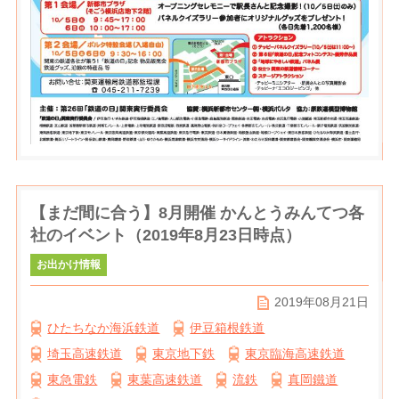
【まだ間に合う】8月開催 かんとうみんてつ各
社のイベント（2019年8月23日時点）
お出かけ情報
2019年08月21日
ひたちなか海浜鉄道
伊豆箱根鉄道
埼玉高速鉄道
東京地下鉄
東京臨海高速鉄道
東急電鉄
東葉高速鉄道
流鉄
真岡鐵道