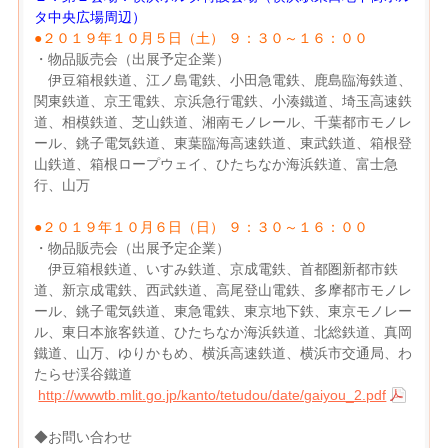
タ中央広場周辺）
●２０１９年１０月５日（土） ９：３０～１６：００
・物品販売会（出展予定企業）
伊豆箱根鉄道、江ノ島電鉄、小田急電鉄、鹿島臨海鉄道、
関東鉄道、京王電鉄、京浜急行電鉄、小湊鐵道、埼玉高速鉄
道、相模鉄道、芝山鉄道、湘南モノレール、千葉都市モノレ
ール、銚子電気鉄道、東葉臨海高速鉄道、東武鉄道、箱根登
山鉄道、箱根ロープウェイ、ひたちなか海浜鉄道、富士急
行、山万
●２０１９年１０月６日（日） ９：３０～１６：００
・物品販売会（出展予定企業）
伊豆箱根鉄道、いすみ鉄道、京成電鉄、首都圏新都市鉄
道、新京成電鉄、西武鉄道、高尾登山電鉄、多摩都市モノレ
ール、銚子電気鉄道、東急電鉄、東京地下鉄、東京モノレー
ル、東日本旅客鉄道、ひたちなか海浜鉄道、北総鉄道、真岡
鐵道、山万、ゆりかもめ、横浜高速鉄道、横浜市交通局、わ
たらせ渓谷鐵道
http://wwwtb.mlit.go.jp/kanto/tetudou/date/gaiyou_2.pdf
◆お問い合わせ