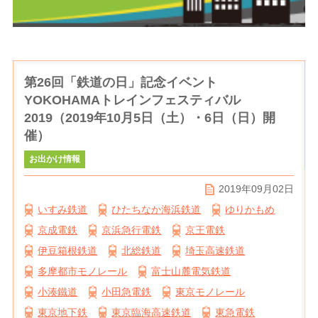
第26回「鉄道の日」記念イベント
YOKOHAMAトレインフェスティバル
2019（2019年10月5日（土）・6日（日）開
催）
お出かけ情報
2019年09月02日
いすみ鉄道
ひたちなか海浜鉄道
ゆりかもめ
京成電鉄
京浜急行電鉄
京王電鉄
伊豆箱根鉄道
北総鉄道
埼玉高速鉄道
多摩都市モノレール
富士山麓電気鉄道
小湊鐵道
小田急電鉄
東京モノレール
東京地下鉄
東京臨海高速鉄道
東急電鉄