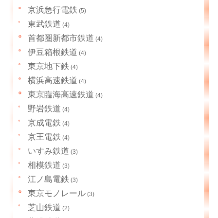
京浜急行電鉄
(5)
東武鉄道
(4)
首都圏新都市鉄道
(4)
伊豆箱根鉄道
(4)
東京地下鉄
(4)
横浜高速鉄道
(4)
東京臨海高速鉄道
(4)
野岩鉄道
(4)
京成電鉄
(4)
京王電鉄
(4)
いすみ鉄道
(3)
相模鉄道
(3)
江ノ島電鉄
(3)
東京モノレール
(3)
芝山鉄道
(2)