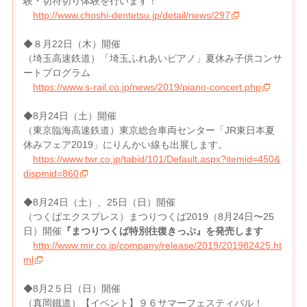
験・切符切り体験を行います！
http://www.choshi-dentetsu.jp/detail/news/297
◆８月22日（木）開催
（埼玉高速鉄道）「埼玉ふれあいピアノ」夏休み子供コンサ
ートプログラム
https://www.s-rail.co.jp/news/2019/piano-concert.php
◆8月24日（土）開催
（東京臨海高速鉄道）東京総合車両センター「JR東日本夏
休みフェア2019」にりんかい線も出展します。
https://www.twr.co.jp/tabid/101/Default.aspx?itemid=450&
dispmid=860
◆8月24日（土）、25日（日）開催
（つくばエクスプレス）まつりつくば2019（8月24日〜25
日）開催
『まつりつくば特別往復きっぷ』を発売します
http://www.mir.co.jp/company/release/2019/201982425.ht
ml
◆8月2５日（日）開催
（真岡鐵道）【イベント】９６サマーフェスティバル！