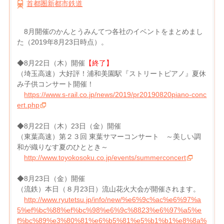
首都圏新都市鉄道
8月開催のかんとうみんてつ各社のイベントをまとめまし
た（2019年8月23日時点）。
◆8月22日（木）開催
【終了】
（埼玉高速）大好評！浦和美園駅『ストリートピアノ』夏休
み子供コンサート開催！
https://www.s-rail.co.jp/news/2019/pr20190820piano-conc
ert.php
◆8月22日（木）23日（金）開催
（東葉高速）第２３回 東葉サマーコンサート ～美しい調
和が織りなす夏のひととき～
http://www.toyokosoku.co.jp/events/summerconcert
◆8月23日（金）開催
（流鉄）本日（８月23日）流山花火大会が開催されます。
http://www.ryutetsu.jp/info/new/%e6%9c%ac%e6%97%a
5%ef%bc%88%ef%bc%98%e6%9c%8823%e6%97%a5%e
f%bc%89%e3%80%81%e6%b5%81%e5%b1%b1%e8%8a%