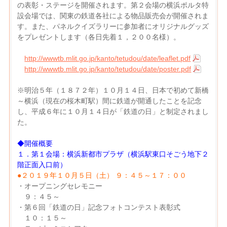
の表彰・ステージを開催されます。第２会場の横浜ポルタ特
設会場では、関東の鉄道各社による物品販売会が開催されま
す。また、パネルクイズラリーに参加者にオリジナルグッズ
をプレゼントします（各日先着１，２００名様）。
http://wwwtb.mlit.go.jp/kanto/tetudou/date/leaflet.pdf
http://wwwtb.mlit.go.jp/kanto/tetudou/date/poster.pdf
※明治５年（１８７２年）１０月１４日、日本で初めて新橋
～横浜（現在の桜木町駅）間に鉄道が開通したことを記念
し、平成６年に１０月１４日が「鉄道の日」と制定されまし
た。
◆開催概要
１．第１会場：横浜新都市プラザ（横浜駅東口そごう地下２
階正面入口前）
●２０１９年１０月５日（土） ９：４５～１７：００
・オープニングセレモニー
９：４５～
・第６回「鉄道の日」記念フォトコンテスト表彰式
１０：１５～