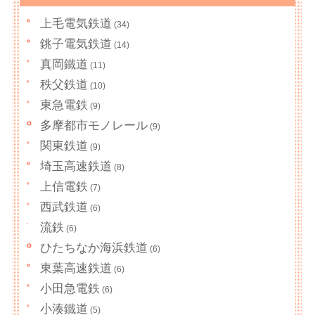
上毛電気鉄道
(34)
銚子電気鉄道
(14)
真岡鐵道
(11)
秩父鉄道
(10)
東急電鉄
(9)
多摩都市モノレール
(9)
関東鉄道
(9)
埼玉高速鉄道
(8)
上信電鉄
(7)
西武鉄道
(6)
流鉄
(6)
ひたちなか海浜鉄道
(6)
東葉高速鉄道
(6)
小田急電鉄
(6)
小湊鐵道
(5)