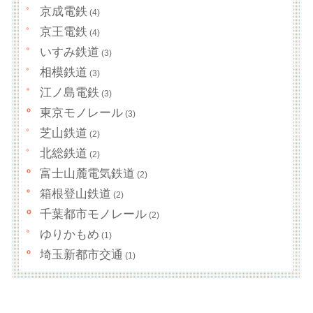
京成電鉄
(4)
京王電鉄
(4)
いすみ鉄道
(3)
相模鉄道
(3)
江ノ島電鉄
(3)
東京モノレール
(3)
芝山鉄道
(2)
北総鉄道
(2)
富士山麓電気鉄道
(2)
箱根登山鉄道
(2)
千葉都市モノレール
(2)
ゆりかもめ
(1)
埼玉新都市交通
(1)