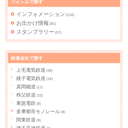
ジャンルで探す
インフォメーション
(116)
お出かけ情報
(81)
スタンプラリー
(57)
鉄道会社で探す
上毛電気鉄道
(34)
銚子電気鉄道
(14)
真岡鐵道
(11)
秩父鉄道
(10)
東急電鉄
(9)
多摩都市モノレール
(9)
関東鉄道
(9)