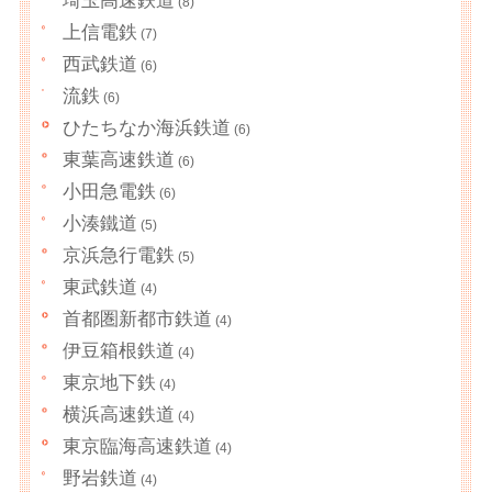
埼玉高速鉄道
(8)
上信電鉄
(7)
西武鉄道
(6)
流鉄
(6)
ひたちなか海浜鉄道
(6)
東葉高速鉄道
(6)
小田急電鉄
(6)
小湊鐵道
(5)
京浜急行電鉄
(5)
東武鉄道
(4)
首都圏新都市鉄道
(4)
伊豆箱根鉄道
(4)
東京地下鉄
(4)
横浜高速鉄道
(4)
東京臨海高速鉄道
(4)
野岩鉄道
(4)