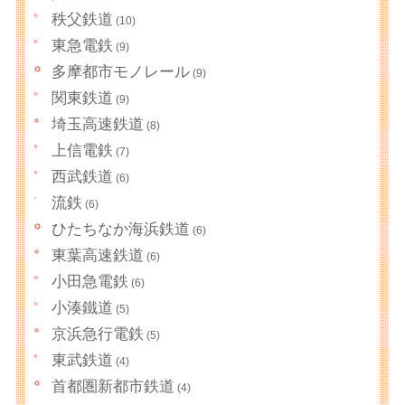
秩父鉄道
(10)
東急電鉄
(9)
多摩都市モノレール
(9)
関東鉄道
(9)
埼玉高速鉄道
(8)
上信電鉄
(7)
西武鉄道
(6)
流鉄
(6)
ひたちなか海浜鉄道
(6)
東葉高速鉄道
(6)
小田急電鉄
(6)
小湊鐵道
(5)
京浜急行電鉄
(5)
東武鉄道
(4)
首都圏新都市鉄道
(4)