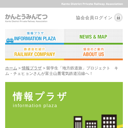
協会会員ログイン
ホーム
>
情報プラザ
> 留学生「地方鉄道旅」プロジェクト キ
ム・チェヒョンさんが富士山麓電気鉄道沿線へ！
情報プラザ
information plaza