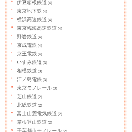
伊豆箱根鉄道
(4)
東京地下鉄
(4)
横浜高速鉄道
(4)
東京臨海高速鉄道
(4)
野岩鉄道
(4)
京成電鉄
(4)
京王電鉄
(4)
いすみ鉄道
(3)
相模鉄道
(3)
江ノ島電鉄
(3)
東京モノレール
(3)
芝山鉄道
(2)
北総鉄道
(2)
富士山麓電気鉄道
(2)
箱根登山鉄道
(2)
千葉都市モノレール
(2)