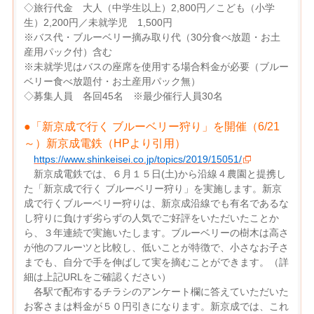
◇旅行代金 大人（中学生以上）2,800円／こども（小学
生）2,200円／未就学児 1,500円
※バス代・ブルーベリー摘み取り代（30分食べ放題・お土
産用パック付）含む
※未就学児はバスの座席を使用する場合料金が必要（ブルー
ベリー食べ放題付・お土産用パック無）
◇募集人員 各回45名 ※最少催行人員30名
●「新京成で行く ブルーベリー狩り」を開催（6/21
～）新京成電鉄（HPより引用）
https://www.shinkeisei.co.jp/topics/2019/15051/
新京成電鉄では、６月１５日(土)から沿線４農園と提携し
た「新京成で行く ブルーベリー狩り」を実施します。新京
成で行くブルーベリー狩りは、新京成沿線でも有名であるな
し狩りに負けず劣らずの人気でご好評をいただいたことか
ら、３年連続で実施いたします。ブルーベリーの樹木は高さ
が他のフルーツと比較し、低いことが特徴で、小さなお子さ
までも、自分で手を伸ばして実を摘むことができます。（詳
細は上記URLをご確認ください）
各駅で配布するチラシのアンケート欄に答えていただいた
お客さまは料金が５０円引きになります。新京成では、これ