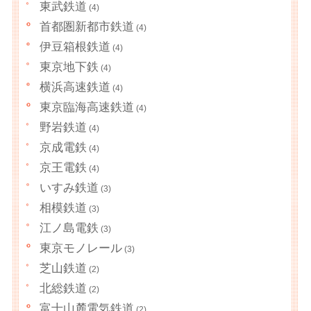
東武鉄道
(4)
首都圏新都市鉄道
(4)
伊豆箱根鉄道
(4)
東京地下鉄
(4)
横浜高速鉄道
(4)
東京臨海高速鉄道
(4)
野岩鉄道
(4)
京成電鉄
(4)
京王電鉄
(4)
いすみ鉄道
(3)
相模鉄道
(3)
江ノ島電鉄
(3)
東京モノレール
(3)
芝山鉄道
(2)
北総鉄道
(2)
富士山麓電気鉄道
(2)