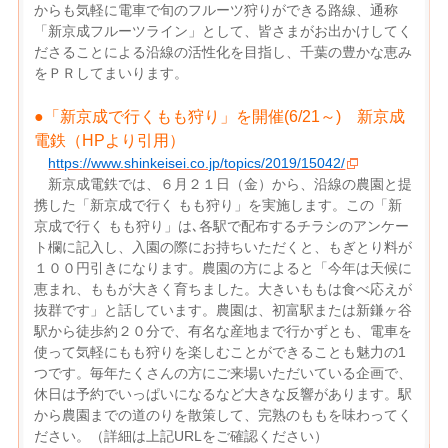
からも気軽に電車で旬のフルーツ狩りができる路線、通称
「新京成フルーツライン」として、皆さまがお出かけしてく
ださることによる沿線の活性化を目指し、千葉の豊かな恵み
をＰＲしてまいります。
●「新京成で行くもも狩り」を開催(6/21～) 新京成
電鉄（HPより引用）
https://www.shinkeisei.co.jp/topics/2019/15042/
新京成電鉄では、６月２１日（金）から、沿線の農園と提
携した「新京成で行く もも狩り」を実施します。この「新
京成で行く もも狩り」は､各駅で配布するチラシのアンケー
ト欄に記入し、入園の際にお持ちいただくと、もぎとり料が
１００円引きになります。農園の方によると「今年は天候に
恵まれ、ももが大きく育ちました。大きいももは食べ応えが
抜群です」と話しています。農園は、初富駅または新鎌ヶ谷
駅から徒歩約２０分で、有名な産地まで行かずとも、電車を
使って気軽にもも狩りを楽しむことができることも魅力の1
つです。毎年たくさんの方にご来場いただいている企画で、
休日は予約でいっぱいになるなど大きな反響があります。駅
から農園までの道のりを散策して、完熟のももを味わってく
ださい。（詳細は上記URLをご確認ください）