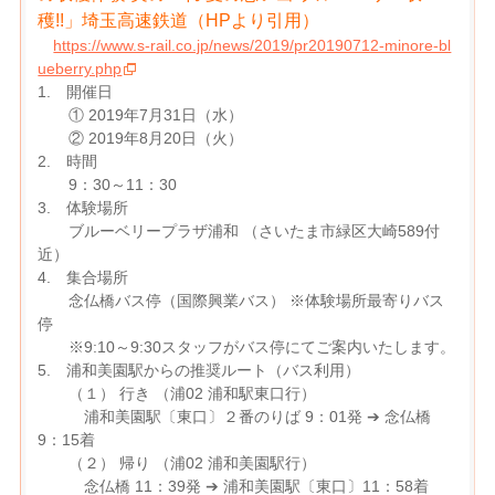
穫!!」埼玉高速鉄道（HPより引用）
https://www.s-rail.co.jp/news/2019/pr20190712-minore-bl
ueberry.php
1. 開催日
① 2019年7月31日（水）
② 2019年8月20日（火）
2. 時間
9：30～11：30
3. 体験場所
ブルーベリープラザ浦和 （さいたま市緑区大崎589付
近）
4. 集合場所
念仏橋バス停（国際興業バス） ※体験場所最寄りバス
停
※9:10～9:30スタッフがバス停にてご案内いたします。
5. 浦和美園駅からの推奨ルート（バス利用）
（１） 行き （浦02 浦和駅東口行）
浦和美園駅〔東口〕２番のりば 9：01発 ➔ 念仏橋
9：15着
（２） 帰り （浦02 浦和美園駅行）
念仏橋 11：39発 ➔ 浦和美園駅〔東口〕11：58着