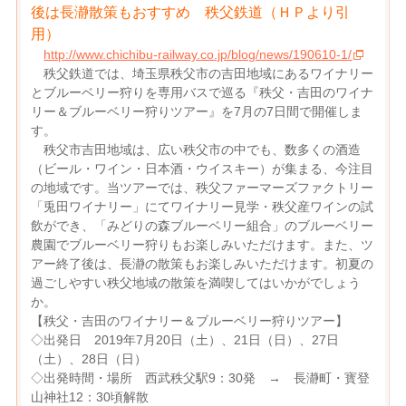
後は長瀞散策もおすすめ 秩父鉄道（ＨＰより引
用）
http://www.chichibu-railway.co.jp/blog/news/190610-1/
秩父鉄道では、埼玉県秩父市の吉田地域にあるワイナリー
とブルーベリー狩りを専用バスで巡る『秩父・吉田のワイナ
リー＆ブルーベリー狩りツアー』を7月の7日間で開催しま
す。
秩父市吉田地域は、広い秩父市の中でも、数多くの酒造
（ビール・ワイン・日本酒・ウイスキー）が集まる、今注目
の地域です。当ツアーでは、秩父ファーマーズファクトリー
「兎田ワイナリー」にてワイナリー見学・秩父産ワインの試
飲ができ、「みどりの森ブルーベリー組合」のブルーベリー
農園でブルーベリー狩りもお楽しみいただけます。また、ツ
アー終了後は、長瀞の散策もお楽しみいただけます。初夏の
過ごしやすい秩父地域の散策を満喫してはいかがでしょう
か。
【秩父・吉田のワイナリー＆ブルーベリー狩りツアー】
◇出発日 2019年7月20日（土）、21日（日）、27日
（土）、28日（日）
◇出発時間・場所 西武秩父駅9：30発 → 長瀞町・寳登
山神社12：30頃解散