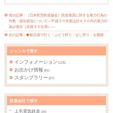
前の記事 :
（日本民営鉄道協会）鉄道係員に対する暴力行為の
件数・発生状況について―平成３０年度は計６３０件の暴力行
為が発生（全国３５社局）―
次の記事 :
◆新京成で行く「ぶどう狩り・なし狩り」を開催
ジャンルで探す
インフォメーション
(116)
お出かけ情報
(81)
スタンプラリー
(57)
鉄道会社で探す
上毛電気鉄道
(34)