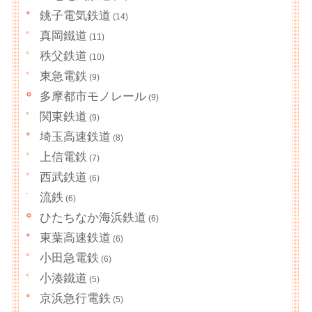
銚子電気鉄道
(14)
真岡鐵道
(11)
秩父鉄道
(10)
東急電鉄
(9)
多摩都市モノレール
(9)
関東鉄道
(9)
埼玉高速鉄道
(8)
上信電鉄
(7)
西武鉄道
(6)
流鉄
(6)
ひたちなか海浜鉄道
(6)
東葉高速鉄道
(6)
小田急電鉄
(6)
小湊鐵道
(5)
京浜急行電鉄
(5)