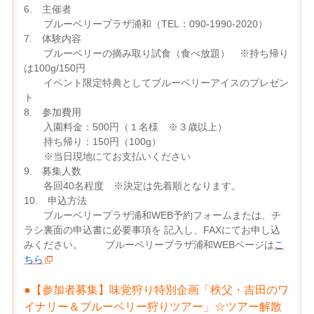
6. 主催者
ブルーベリープラザ浦和（TEL：090-1990-2020）
7. 体験内容
ブルーベリーの摘み取り試食（食べ放題） ※持ち帰り
は100g/150円
イベント限定特典としてブルーベリーアイスのプレゼン
ト
8. 参加費用
入園料金：500円（１名様 ※３歳以上）
持ち帰り：150円（100g）
※当日現地にてお支払いください
9. 募集人数
各回40名程度 ※決定は先着順となります。
10. 申込方法
ブルーベリープラザ浦和WEB予約フォームまたは、チ
ラシ裏面の申込書に必要事項を 記入し、FAXにてお申し込
みください。 ブルーベリープラザ浦和WEBページは
こ
ちら
●【参加者募集】味覚狩り特別企画「秩父・吉田のワ
イナリー＆ブルーベリー狩りツアー」☆ツアー解散