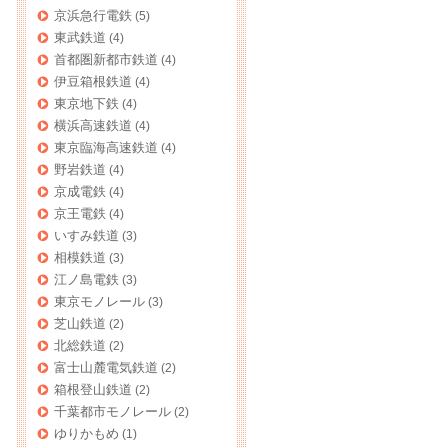
京浜急行電鉄
(5)
東武鉄道
(4)
首都圏新都市鉄道
(4)
伊豆箱根鉄道
(4)
東京地下鉄
(4)
横浜高速鉄道
(4)
東京臨海高速鉄道
(4)
野岩鉄道
(4)
京成電鉄
(4)
京王電鉄
(4)
いすみ鉄道
(3)
相模鉄道
(3)
江ノ島電鉄
(3)
東京モノレール
(3)
芝山鉄道
(2)
北総鉄道
(2)
富士山麓電気鉄道
(2)
箱根登山鉄道
(2)
千葉都市モノレール
(2)
ゆりかもめ
(1)