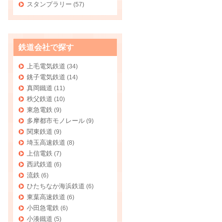
スタンプラリー
(57)
鉄道会社で探す
上毛電気鉄道
(34)
銚子電気鉄道
(14)
真岡鐵道
(11)
秩父鉄道
(10)
東急電鉄
(9)
多摩都市モノレール
(9)
関東鉄道
(9)
埼玉高速鉄道
(8)
上信電鉄
(7)
西武鉄道
(6)
流鉄
(6)
ひたちなか海浜鉄道
(6)
東葉高速鉄道
(6)
小田急電鉄
(6)
小湊鐵道
(5)