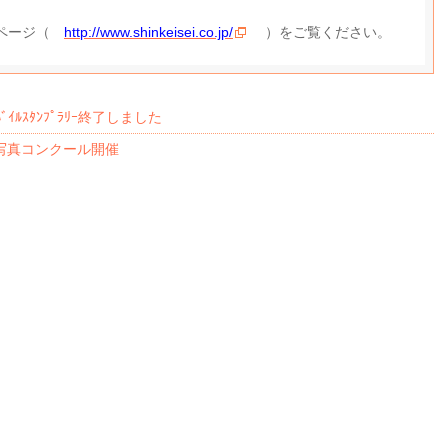
ムページ（
http://www.shinkeisei.co.jp/
）をご覧ください。
ｲﾙｽﾀﾝﾌﾟﾗﾘｰ終了しました
写真コンクール開催