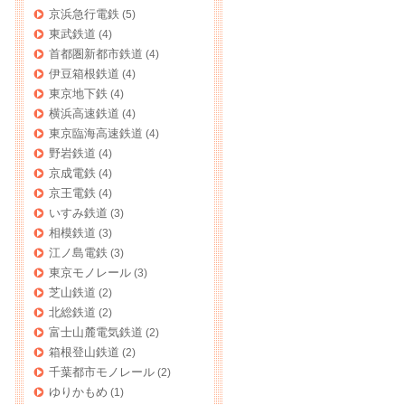
京浜急行電鉄
(5)
東武鉄道
(4)
首都圏新都市鉄道
(4)
伊豆箱根鉄道
(4)
東京地下鉄
(4)
横浜高速鉄道
(4)
東京臨海高速鉄道
(4)
野岩鉄道
(4)
京成電鉄
(4)
京王電鉄
(4)
いすみ鉄道
(3)
相模鉄道
(3)
江ノ島電鉄
(3)
東京モノレール
(3)
芝山鉄道
(2)
北総鉄道
(2)
富士山麓電気鉄道
(2)
箱根登山鉄道
(2)
千葉都市モノレール
(2)
ゆりかもめ
(1)