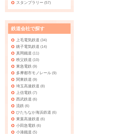
スタンプラリー
(57)
鉄道会社で探す
上毛電気鉄道
(34)
銚子電気鉄道
(14)
真岡鐵道
(11)
秩父鉄道
(10)
東急電鉄
(9)
多摩都市モノレール
(9)
関東鉄道
(9)
埼玉高速鉄道
(8)
上信電鉄
(7)
西武鉄道
(6)
流鉄
(6)
ひたちなか海浜鉄道
(6)
東葉高速鉄道
(6)
小田急電鉄
(6)
小湊鐵道
(5)